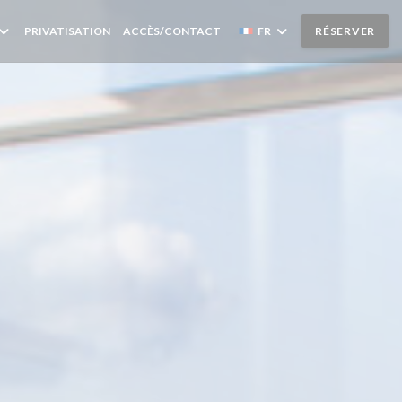
((OUVRE UNE NOUVELLE FENÊTRE))
PRIVATISATION
ACCÈS/CONTACT
FR
RÉSERVER